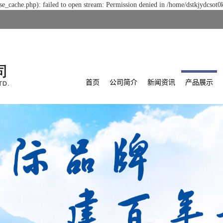
e_cache.php): failed to open stream: Permission denied in /home/dstkjydcsot0
首页
公司简介
新闻资讯
产品展示