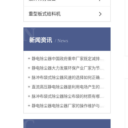
重型板式给料机
N
新闻资讯
News
静电除尘器中国政府重申厂家既定减排承诺
静电除尘器大力发展环保产业厂家为节能减排提供强有力的技术支持
脉冲布袋式除尘器风速的选择如何正确地选择过滤风速呢?
直流高压静电除尘器是利用电场产生的电力使尘粒从气流中分离的设备
脉冲布袋式除尘器除尘布袋的材质有哪些？
静电除尘器电除尘器厂家的操作维护与改造
C