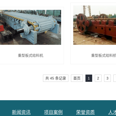
重型板式给料机
重型板式给料
共 45 条记录
首页
1
2
3
新闻资讯
项目案例
荣誉资质
人