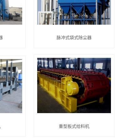
器
脉冲式袋式除尘器
机
重型板式给料机