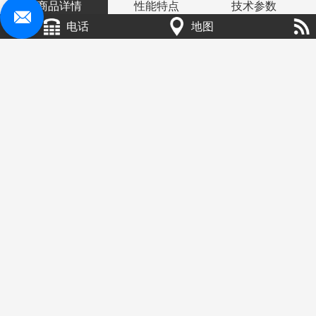
商品详情
性能特点
技术参数
电话
地图
重型板式给料机广泛应用在采矿、冶金、建材和煤炭等工业部
门。该机主要用于具有一定仓压的料仓和漏斗下面，将各种大容重
物料短距离均匀、连续的输送给各种破碎、筛分和运输设备，特别
是用在初碎以下更为合适。它不仅合理处理粗物料，对细粒物料也
同样适应。可在恶劣的环境中完成繁重的工作，对物料的粒度成份
的变化，温度、粘度、冰霜、雨雪的影响或冰结的物料都有较大的
适应性，给料量均匀准确可靠。在使用过程中不允许卸空物料及大