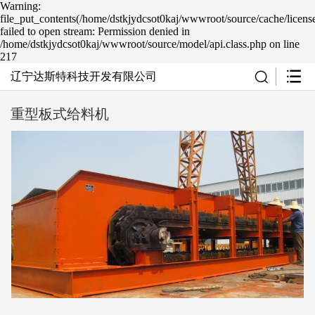
Warning:
file_put_contents(/home/dstkjydcsot0kaj/wwwroot/source/cache/licens
failed to open stream: Permission denied in
/home/dstkjydcsot0kaj/wwwroot/source/model/api.class.php on line
217
辽宁达斯特科技开发有限公司
重型板式给料机