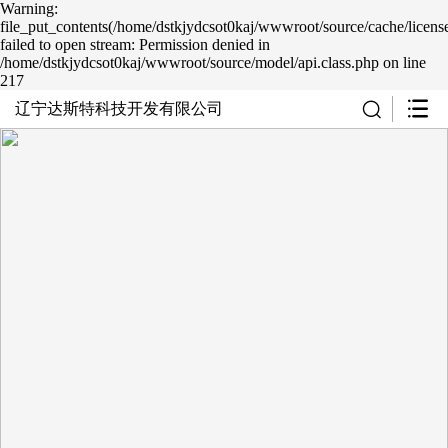
Warning:
file_put_contents(/home/dstkjydcsot0kaj/wwwroot/source/cache/licens
failed to open stream: Permission denied in
/home/dstkjydcsot0kaj/wwwroot/source/model/api.class.php on line
217
辽宁达斯特科技开发有限公司