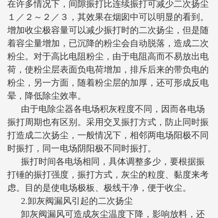
在许多情况下，间隙振打比连续振打可减少二次扬尘
１／２～２／３，其效果在烟囱中可以明显的看到。
增加收尘极容量可以减少振打时的二次扬尘，但是随
着容尘量增加，已沉降的粉尘会自动脱落，造成二次
粉尘。对于高比电阻粉尘，由于电阻高而不易放出电
荷，使粉尘层表面负电荷增加，排斥后来的带负电的
粉尘，另一方面，随着粉尘层的加厚，还可形成反电
晕，降低除尘效率。
由于电除尘器各电场积灰程度不同，因而各电场
振打周期也有区别。采用交叉振打方式，防止同时振
打造成二次扬尘，一般情况下，相邻两电场阳极不同
时振打，同一电场阴阳极不同时振打。
振打时间各电场相同，具体调整多少，要根据振
打锤的振打强度，振打方式，灰尘的粒度、黏度来考
虑。目的是使电场极板、极线干净，便于收尘。
2.卸灰阀漏风引起的二次扬尘
卸灰阀漏风可造成灰尘温度下降，影响放料，还