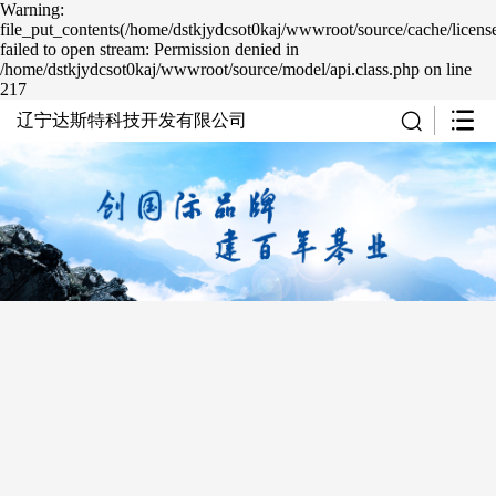
Warning:
file_put_contents(/home/dstkjydcsot0kaj/wwwroot/source/cache/licens
failed to open stream: Permission denied in
/home/dstkjydcsot0kaj/wwwroot/source/model/api.class.php on line
217
辽宁达斯特科技开发有限公司