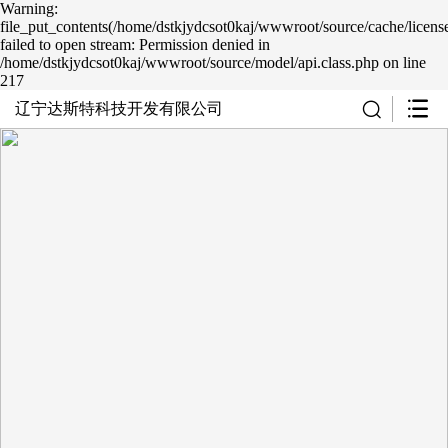
Warning:
file_put_contents(/home/dstkjydcsot0kaj/wwwroot/source/cache/licens
failed to open stream: Permission denied in
/home/dstkjydcsot0kaj/wwwroot/source/model/api.class.php on line
217
辽宁达斯特科技开发有限公司