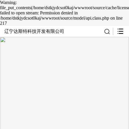
Warning:
file_put_contents(/home/dstkjydcsot0kaj/wwwroot/source/cache/licens
failed to open stream: Permission denied in
/home/dstkjydcsot0kaj/wwwroot/source/model/api.class.php on line
217
辽宁达斯特科技开发有限公司