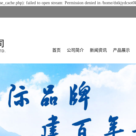
e_cache.php): failed to open stream: Permission denied in /home/dstkjydcsot0
首页
公司简介
新闻资讯
产品展示