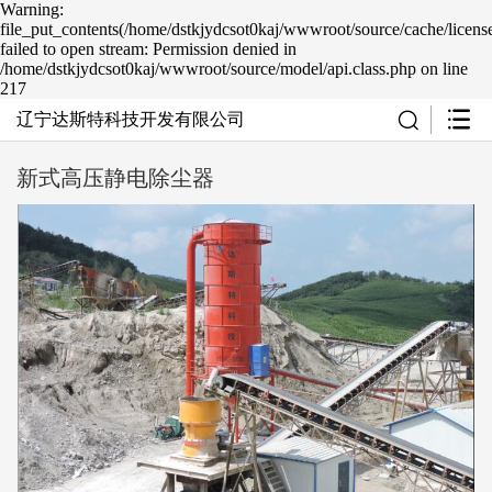
Warning:
file_put_contents(/home/dstkjydcsot0kaj/wwwroot/source/cache/licens
failed to open stream: Permission denied in
/home/dstkjydcsot0kaj/wwwroot/source/model/api.class.php on line
217
辽宁达斯特科技开发有限公司
新式高压静电除尘器