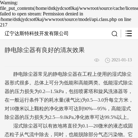
Warning:
file_put_contents(/home/dstkjydcsot0kaj/wwwroot/source/cache/licens
failed to open stream: Permission denied in
/home/dstkjydcsot0kaj/wwwroot/source/model/api.class.php on line
217
辽宁达斯特科技开发有限公司
静电除尘器有良好的清灰效果
2021-01-13
静电除尘器常见的
静电除尘器在工程上使用的湿式除尘
器形式很多。总体上可分为低能和高能两类。低能湿式除尘
器的压力损失为0.2—1.5kPa，包括喷雾塔和旋风洗涤器等，
在一般运行条件下的耗水量(液气比)为0.5—3.0升每立方米，
对10微米以上颗粒的净化效率可达到90%—95%，高能湿式
除尘器的压力损失为2.5—9.0kPa,净化效率可达99.5%以上。
湿式除尘器可以有效地将直径为0.1—20微米的液态或固
态粒子从气流中除去，同时，也能脱除部分气态污染物。它