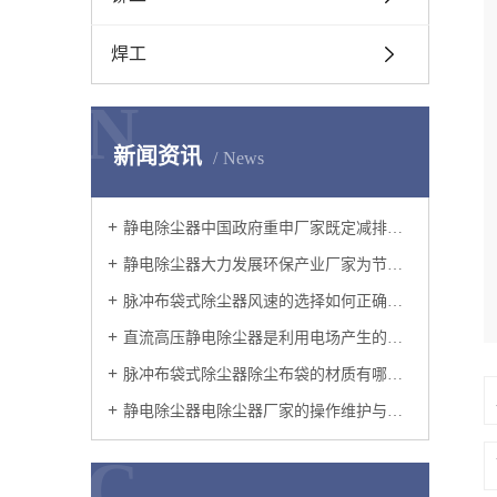
焊工
N
新闻资讯
News
静电除尘器中国政府重申厂家既定减排承诺
静电除尘器大力发展环保产业厂家为节能减排提供强有力的技术支持
脉冲布袋式除尘器风速的选择如何正确地选择过滤风速呢?
直流高压静电除尘器是利用电场产生的电力使尘粒从气流中分离的设备
脉冲布袋式除尘器除尘布袋的材质有哪些？
静电除尘器电除尘器厂家的操作维护与改造
C