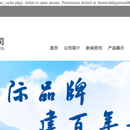
e_cache.php): failed to open stream: Permission denied in /home/dstkjydcsot0
首页
公司简介
新闻资讯
产品展示